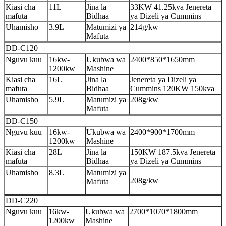
Kiasi cha
11L
Jina la
33KW 41.25kva Jenereta
mafuta
Bidhaa
ya Dizeli ya Cummins
Uhamisho
3.9L
Matumizi ya
214g/kw
Mafuta
DD-C120
Nguvu kuu
16kw-
Ukubwa wa
2400*850*1650mm
1200kw
Mashine
Kiasi cha
16L
Jina la
Jenereta ya Dizeli ya
mafuta
Bidhaa
Cummins 120KW 150kva
Uhamisho
5.9L
Matumizi ya
208g/kw
Mafuta
DD-C150
Nguvu kuu
16kw-
Ukubwa wa
2400*900*1700mm
1200kw
Mashine
Kiasi cha
28L
Jina la
150KW 187.5kva Jenereta
mafuta
Bidhaa
ya Dizeli ya Cummins
Uhamisho
8.3L
Matumizi ya
208g/kw
Mafuta
DD-C220
Nguvu kuu
16kw-
Ukubwa wa
2700*1070*1800mm
1200kw
Mashine