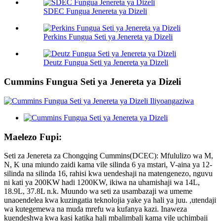
SDEC Fungua Jenereta ya Dizeli
Perkins Fungua Seti ya Jenereta ya Dizeli
Deutz Fungua Seti ya Jenereta ya Dizeli
Cummins Fungua Seti ya Jenereta ya Dizeli
Maelezo Fupi:
Seti za Jenereta za Chongqing Cummins(DCEC): Mfululizo wa M,
N, K una miundo zaidi kama vile silinda 6 ya mstari, V-aina ya 12-
silinda na silinda 16, rahisi kwa uendeshaji na matengenezo, nguvu
ni kati ya 200KW hadi 1200KW, ikiwa na uhamishaji wa 14L,
18.9L, 37.8L n.k. Muundo wa seti za usambazaji wa umeme
unaoendelea kwa kuzingatia teknolojia yake ya hali ya juu. ,utendaji
wa kutegemewa na muda mrefu wa kufanya kazi. Inaweza
kuendeshwa kwa kasi katika hali mbalimbali kama vile uchimbaji