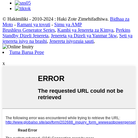
© Hakimiliki - 2010-2024 : Haki Zote Zimehifadhiwa.
Bidhaa za
Moto
-
Ramani ya tovuti
-
Simu ya AMP
Brushless Generator Series
,
Kambi ya Jenereta za Kimya
,
Perkins
Standby Dizeli Jenereta
,
Jenereta ya Dizeli ya Yanmar 5kw
,
Seti ya
jenereta isiyo na brashi
,
Jenereta isiyozuia sauti
,
Tuma Barua Pepe
x