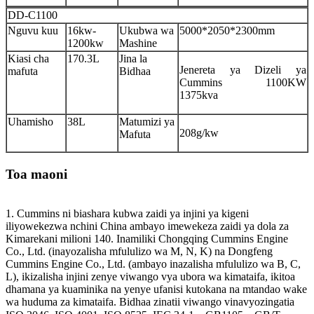
DD-C1100
Nguvu kuu
16kw-
Ukubwa wa
5000*2050*2300mm
1200kw
Mashine
Kiasi cha
170.3L
Jina la
Jenereta ya Dizeli ya
mafuta
Bidhaa
Cummins 1100KW
1375kva
Uhamisho
38L
Matumizi ya
208g/kw
Mafuta
Toa maoni
1. Cummins ni biashara kubwa zaidi ya injini ya kigeni
iliyowekezwa nchini China ambayo imewekeza zaidi ya dola za
Kimarekani milioni 140. Inamiliki Chongqing Cummins Engine
Co., Ltd. (inayozalisha mfululizo wa M, N, K) na Dongfeng
Cummins Engine Co., Ltd. (ambayo inazalisha mfululizo wa B, C,
L), ikizalisha injini zenye viwango vya ubora wa kimataifa, ikitoa
dhamana ya kuaminika na yenye ufanisi kutokana na mtandao wake
wa huduma za kimataifa. Bidhaa zinatii viwango vinavyozingatia