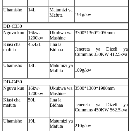
Uhamisho
14L
Matumizi ya
191g/kw
Mafuta
DD-C330
Nguvu kuu
16kw-
Ukubwa wa
3300*1360*2050mm
1200kw
Mashine
Kiasi cha
45.42L
Jina la
Jenereta ya Dizeli ya
mafuta
Bidhaa
Cummins 330KW 412.5kva
Uhamisho
13L
Matumizi ya
189g/kw
Mafuta
DD-C450
Nguvu kuu
16kw-
Ukubwa wa
3500*1300*1980mm
1200kw
Mashine
Kiasi cha
50L
Jina la
Jenereta ya Dizeli ya
mafuta
Bidhaa
Cummins 450KW 562.5kva
Uhamisho
19L
Matumizi ya
210g/kw
Mafuta