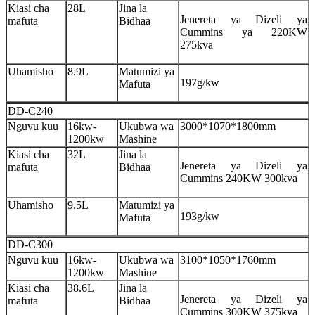
Kiasi cha
28L
Jina la
Jenereta ya Dizeli ya
mafuta
Bidhaa
Cummins ya 220KW
275kva
Uhamisho
8.9L
Matumizi ya
197g/kw
Mafuta
DD-C240
Nguvu kuu
16kw-
Ukubwa wa
3000*1070*1800mm
1200kw
Mashine
Kiasi cha
32L
Jina la
Jenereta ya Dizeli ya
mafuta
Bidhaa
Cummins 240KW 300kva
Uhamisho
9.5L
Matumizi ya
193g/kw
Mafuta
DD-C300
Nguvu kuu
16kw-
Ukubwa wa
3100*1050*1760mm
1200kw
Mashine
Kiasi cha
38.6L
Jina la
Jenereta ya Dizeli ya
mafuta
Bidhaa
Cummins 300KW 375kva