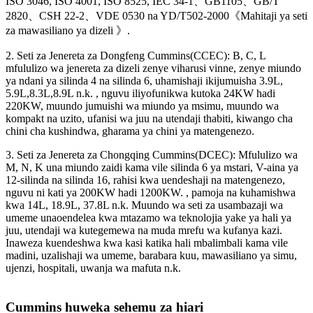
ISO 3046, ISO 4001, ISO 8525, IEC 34-1、GB1105、GB/T
2820、CSH 22-2、VDE 0530 na YD/T502-2000《Mahitaji ya seti
za mawasiliano ya dizeli 》.
2. Seti za Jenereta za Dongfeng Cummins(CCEC): B, C, L
mfululizo wa jenereta za dizeli zenye viharusi vinne, zenye miundo
ya ndani ya silinda 4 na silinda 6, uhamishaji ikijumuisha 3.9L,
5.9L,8.3L,8.9L n.k. , nguvu iliyofunikwa kutoka 24KW hadi
220KW, muundo jumuishi wa miundo ya msimu, muundo wa
kompakt na uzito, ufanisi wa juu na utendaji thabiti, kiwango cha
chini cha kushindwa, gharama ya chini ya matengenezo.
3. Seti za Jenereta za Chongqing Cummins(DCEC): Mfululizo wa
M, N, K una miundo zaidi kama vile silinda 6 ya mstari, V-aina ya
12-silinda na silinda 16, rahisi kwa uendeshaji na matengenezo,
nguvu ni kati ya 200KW hadi 1200KW. , pamoja na kuhamishwa
kwa 14L, 18.9L, 37.8L n.k. Muundo wa seti za usambazaji wa
umeme unaoendelea kwa mtazamo wa teknolojia yake ya hali ya
juu, utendaji wa kutegemewa na muda mrefu wa kufanya kazi.
Inaweza kuendeshwa kwa kasi katika hali mbalimbali kama vile
madini, uzalishaji wa umeme, barabara kuu, mawasiliano ya simu,
ujenzi, hospitali, uwanja wa mafuta n.k.
Cummins huweka sehemu za hiari