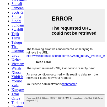
Somali
Samoan
Scots Gaelic
Shona
Sindhi
Sundanese
Swahili
Tajik
Tamil
Telugu
Thai
Ukrainian
Urdu
Uzbek
Vietnamese
Welsh
Xhosa
Yiddish
Yoruba
Zulu
Kinyarwanda
Tatar
Oriya
Turkmen
Uyghur