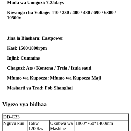
Muda wa Uongozi: 7-25days
Kiwango cha Voltage: 110 / 230 / 400 / 480 / 690 / 6300 /
10500v
Jina la Biashara: Eastpower
Kasi: 1500/1800rpm
Injini: Cummins
Chaguzi: Ats / Kontena / Trela ​​/ Izuia sauti
Mfumo wa Kupoeza: Mfumo wa Kupoeza Maji
Masharti ya Trad: Fob Shanghai
Vigezo vya bidhaa
DD-C33
Nguvu kuu
16kw-
Ukubwa wa
1860*760*1400mm
1200kw
Mashine