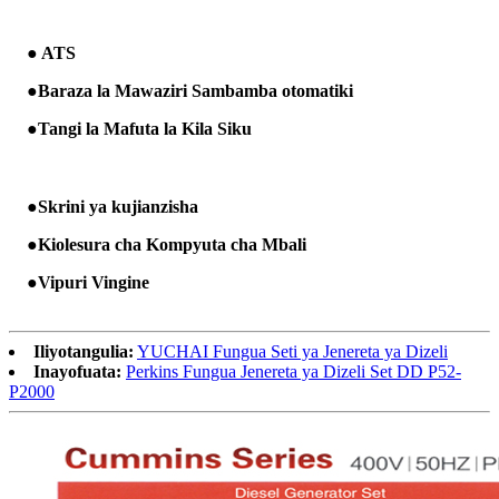
● ATS
●
Baraza la Mawaziri Sambamba otomatiki
●
Tangi la Mafuta la Kila Siku
●
Skrini ya kujianzisha
●
Kiolesura cha Kompyuta cha Mbali
●
Vipuri Vingine
Iliyotangulia:
YUCHAI Fungua Seti ya Jenereta ya Dizeli
Inayofuata:
Perkins Fungua Jenereta ya Dizeli Set DD P52-
P2000