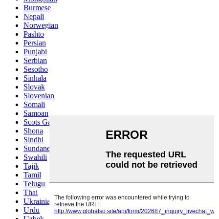
Burmese
Nepali
Norwegian
Pashto
Persian
Punjabi
Serbian
Sesotho
Sinhala
Slovak
Slovenian
Somali
Samoan
Scots Gaelic
Shona
Sindhi
Sundanese
Swahili
Tajik
Tamil
Telugu
Thai
Ukrainian
Urdu
Uzbek