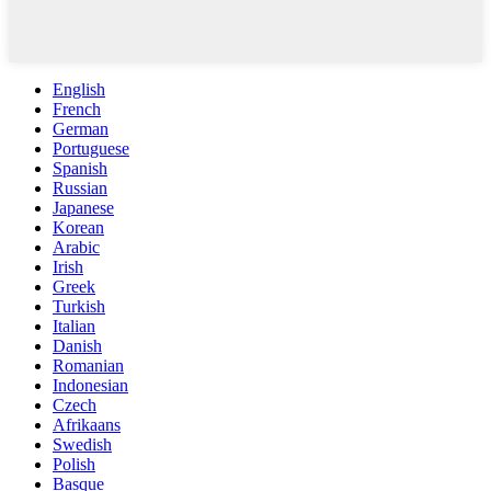
English
French
German
Portuguese
Spanish
Russian
Japanese
Korean
Arabic
Irish
Greek
Turkish
Italian
Danish
Romanian
Indonesian
Czech
Afrikaans
Swedish
Polish
Basque