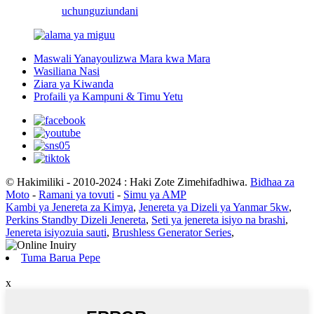
uchunguzi
undani
Maswali Yanayoulizwa Mara kwa Mara
Wasiliana Nasi
Ziara ya Kiwanda
Profaili ya Kampuni & Timu Yetu
© Hakimiliki - 2010-2024 : Haki Zote Zimehifadhiwa.
Bidhaa za
Moto
-
Ramani ya tovuti
-
Simu ya AMP
Kambi ya Jenereta za Kimya
,
Jenereta ya Dizeli ya Yanmar 5kw
,
Perkins Standby Dizeli Jenereta
,
Seti ya jenereta isiyo na brashi
,
Jenereta isiyozuia sauti
,
Brushless Generator Series
,
Tuma Barua Pepe
x